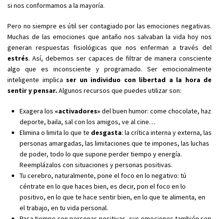
si nos conformamos a la mayoría.
Pero no siempre es útil ser contagiado por las emociones negativas.
Muchas de las emociones que antaño nos salvaban la vida hoy nos
generan respuestas fisiológicas que nos enferman a través del
estrés
. Así, debemos ser capaces de filtrar de manera consciente
algo que es inconsciente y programado. Ser emocionalmente
inteligente implica
ser un individuo con libertad a la hora de
sentir y pensar.
Algunos recursos que puedes utilizar son:
Exagera los
«activadores»
del buen humor: come chocolate, haz
deporte, baila, sal con los amigos, ve al cine…
Elimina o limita lo que te
desgasta
: la crítica interna y externa, las
personas amargadas, las limitaciones que te impones, las luchas
de poder, todo lo que supone perder tiempo y energía.
Reemplázalos con situaciones y personas positivas.
Tu cerebro, naturalmente, pone el foco en lo negativo: tú
céntrate en lo que haces bien, es decir, pon el foco en lo
positivo, en lo que te hace sentir bien, en lo que te alimenta, en
el trabajo, en tu vida personal.
Pasa tiempo con personas positivas, sus emociones también son