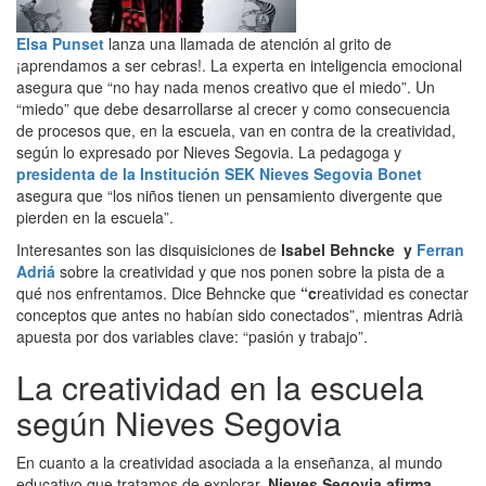
Elsa Punset
lanza una llamada de atención al grito de
¡aprendamos a ser cebras!. La experta en inteligencia emocional
asegura que “no hay nada menos creativo que el miedo”. Un
“miedo” que debe desarrollarse al crecer y como consecuencia
de procesos que, en la escuela, van en contra de la creatividad,
según lo expresado por Nieves Segovia. La pedagoga y
presidenta de la Institución SEK Nieves Segovia Bonet
asegura que “los niños tienen un pensamiento divergente que
pierden en la escuela”.
Interesantes son las disquisiciones de
Isabel Behncke y
Ferran
Adriá
sobre la creatividad y que nos ponen sobre la pista de a
qué nos enfrentamos. Dice Behncke que
“c
reatividad es conectar
conceptos que antes no habían sido conectados”, mientras Adrià
apuesta por dos variables clave: “pasión y trabajo”.
La creatividad en la escuela
según Nieves Segovia
En cuanto a la creatividad asociada a la enseñanza, al mundo
educativo que tratamos de explorar,
Nieves Segovia afirma