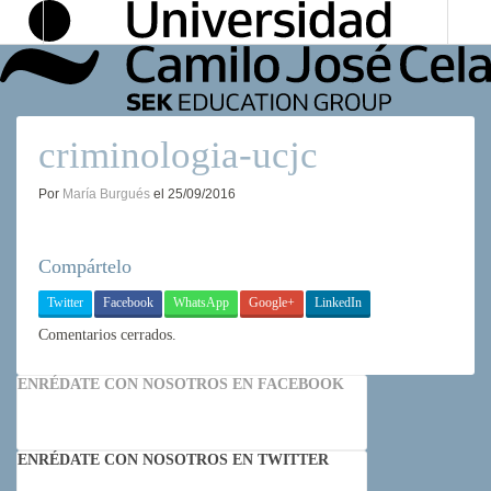
Universidad
Camilo
José
Cela
criminologia-ucjc
Por
María Burgués
el
25/09/2016
Compártelo
Twitter
Facebook
WhatsApp
Google+
LinkedIn
Comentarios cerrados.
ENRÉDATE CON NOSOTROS EN FACEBOOK
ENRÉDATE CON NOSOTROS EN TWITTER