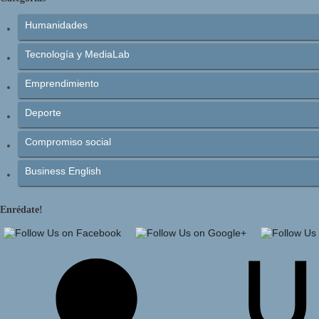
Humanidades
Tecnología y MediaLab
Emprendimiento
Deporte
Compromiso social
Business English
Enrédate!