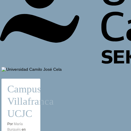
Campus
Villafranca
UCJC
Por
María
Burgués
en