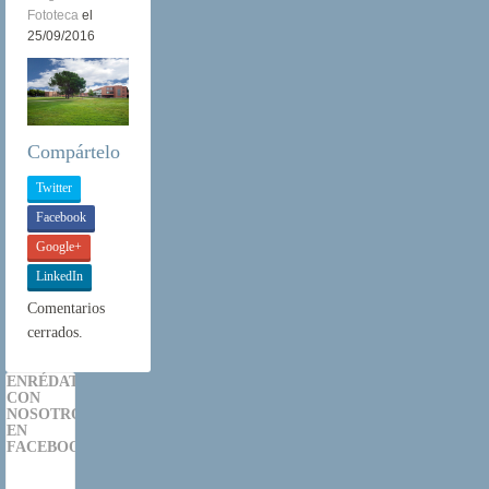
Fototeca
el
25/09/2016
Compártelo
Twitter
Facebook
Google+
LinkedIn
Comentarios
cerrados.
ENRÉDATE
CON
NOSOTROS
EN
FACEBOOK