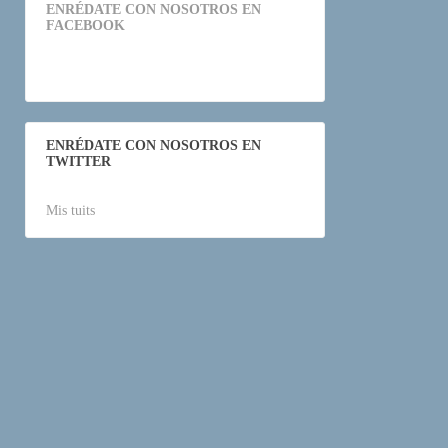
o
ENRÉDATE CON NOSOTROS EN
FACEBOOK
s
é
C
e
l
ENRÉDATE CON NOSOTROS EN
a
TWITTER
Mis tuits