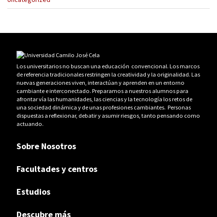
Los universitarios no buscan una educación convencional. Los marcos
de referencia tradicionales restringen la creatividad y la originalidad. Las
nuevas generaciones viven, interactúan y aprenden en un entorno
cambiante e interconectado. Preparamos a nuestros alumnos para
afrontar vía las humanidades, las ciencias y la tecnología los retos de
una sociedad dinámica y de unas profesiones cambiantes. Personas
dispuestas a reflexionar, debatir y asumir riesgos, tanto pensando como
actuando.
Sobre Nosotros
Facultades y centros
Estudios
Descubre más