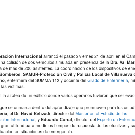
ración Internacional
arrancó el pasado viernes 21 de abril en el Ca
na colisión de dos vehículos simulada en presencia de la
Dra. Val Mar
da de más de 200 asistentes. La coordinación de los dispositivos de e
Bomberos
,
SAMUR-Protección Civil
y
Policía Local de Villanueva 
no
, enfermera del SUMMA 112 y docente del
Grado de Enfermería
, m
 las víctimas.
 la azotea de un edificio donde varios operarios tuvieron que ser eva
egue se enmarca dentro del aprendizaje que promueven para los estudi
ería
, el
Dr. Navid Behzadi
, director del
Máster en el Estudio de las
ción Internacional
, y
Eduardo Corral
, director del
Experto en Enferme
gran utilidad para medir los tiempos de respuesta de los efectivos y s
ctuación en situaciones de emergencia.