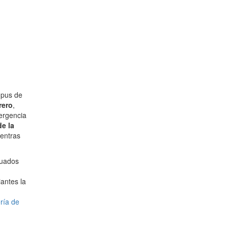
mpus de
rero
,
mergencia
de la
ientras
cuados
antes la
ría de
u