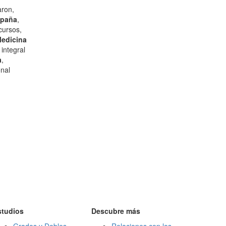
aron,
spaña
,
cursos,
edicina
integral
a
,
onal
studios
Descubre más