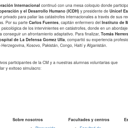
ración Internacional
continuó con una mesa coloquio donde particip
ooperación y el Desarrollo Humano (ICDH)
y presidente de
Unicef E
r privado para paliar las catástrofes internacionales a través de sus re
as. Por su parte
Carlos Fuentes
, capitán enfermero del
Instituto de
M
 psicológica de los intervinientes en catástrofes, donde en un abordaje 
a conseguir un afrontamiento adaptativo. Para finalizar,
Tomás Herrer
ospital de La Defensa Gomez Ulla
, compartió su experiencia profesi
ia-Herzegovina, Kosovo, Pakistán, Congo, Haití y Afganistán.
ivos participantes de la CM y a nuestras alumnas voluntarias que
ar y exitoso simulacro:
Sobre nosotros
Facultades y centros
E