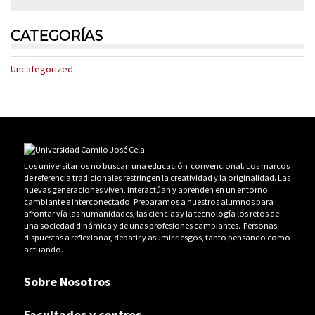
CATEGORÍAS
Uncategorized
Los universitarios no buscan una educación convencional. Los marcos
de referencia tradicionales restringen la creatividad y la originalidad. Las
nuevas generaciones viven, interactúan y aprenden en un entorno
cambiante e interconectado. Preparamos a nuestros alumnos para
afrontar vía las humanidades, las ciencias y la tecnología los retos de
una sociedad dinámica y de unas profesiones cambiantes. Personas
dispuestas a reflexionar, debatir y asumir riesgos, tanto pensando como
actuando.
Sobre Nosotros
Facultades y centros