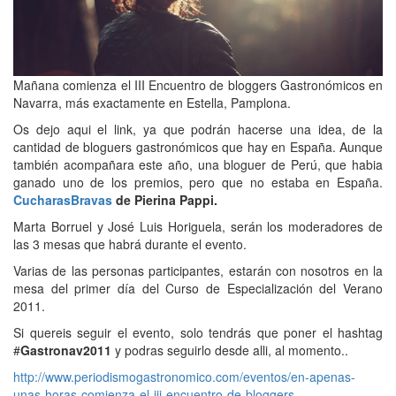
Mañana comienza el III Encuentro de bloggers Gastronómicos en
Navarra, más exactamente en Estella, Pamplona.
Os dejo aqui el link, ya que podrán hacerse una idea, de la
cantidad de bloguers gastronómicos que hay en España. Aunque
también acompañara este año, una bloguer de Perú, que habia
ganado uno de los premios, pero que no estaba en España.
CucharasBravas
de Pierina Pappi.
Marta Borruel y José Luis Horiguela, serán los moderadores de
las 3 mesas que habrá durante el evento.
Varias de las personas participantes, estarán con nosotros en la
mesa del primer día del Curso de Especialización del Verano
2011.
Si quereis seguir el evento, solo tendrás que poner el hashtag
#
Gastronav2011
y podras seguirlo desde alli, al momento..
http://www.periodismogastronomico.com/eventos/en-apenas-
unas-horas-comienza-el-iii-encuentro-de-bloggers-