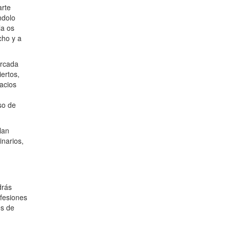
arte
ndolo
la os
cho y a
arcada
ertos,
acios
so de
lan
inarios,
drás
fesiones
es de