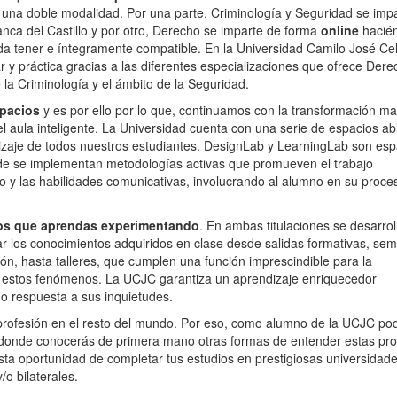
una doble modalidad. Por una parte, Criminología y Seguridad se imp
nca del Castillo y por otro, Derecho se imparte de forma
online
hacié
a tener e íntegramente compatible. En la Universidad Camilo José Ce
ar y práctica gracias a las diferentes especializaciones que ofrece Dere
 la Criminología y el ámbito de la Seguridad.
spacios
y es por ello por lo que, continuamos con la transformación m
l aula inteligente. La Universidad cuenta con una serie de espacios abi
dizaje de todos nuestros estudiantes. DesignLab y LearningLab son esp
de se implementan metodologías activas que promueven el trabajo
ico y las habilidades comunicativas, involucrando al alumno en su proce
s que aprendas experimentando
. En ambas titulaciones se desarrol
ar los conocimientos adquiridos en clase desde salidas formativas, sem
ón, hasta talleres, que cumplen una función imprescindible para la
nte estos fenómenos. La UCJC garantiza un aprendizaje enriquecedor
o respuesta a sus inquietudes.
la profesión en el resto del mundo. Por eso, como alumno de la UCJC po
donde conocerás de primera mano otras formas de entender estas pro
sta oportunidad de completar tus estudios en prestigiosas universidad
o bilaterales.