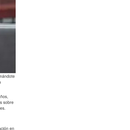
rmándote
a
años,
es sobre
es.
ación en