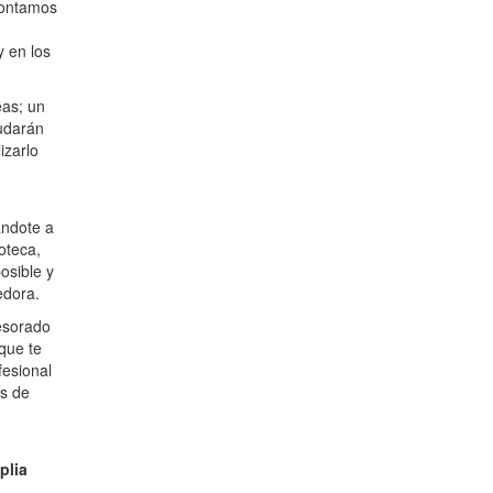
contamos
y en los
eas; un
udarán
izarlo
ándote a
oteca,
osible y
edora.
fesorado
que te
fesional
és de
plia