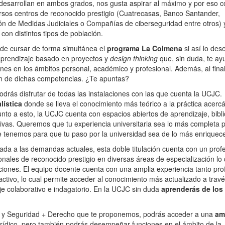
 desarrollan en ambos grados, nos gusta aspirar al máximo y por eso 
rsos centros de reconocido prestigio (Cuatrecasas, Banco Santander,
ón de Medidas Judiciales o Compañías de ciberseguridad entre otros) 
con distintos tipos de población.
 de cursar de forma simultánea el
programa La Colmena
si así lo des
aprendizaje basado en proyectos y
design thinking
que, sin duda, te ay
nes en los ámbitos personal, académico y profesional. Además, al final
ón de dichas competencias. ¿Te apuntas?
odrás disfrutar de todas las instalaciones con las que cuenta la UCJC.
lística
donde se lleva el conocimiento más teórico a la práctica acerc
unto a esto, la UCJC cuenta con espacios abiertos de aprendizaje, bibli
ivas. Queremos que tu experiencia universitaria sea lo más completa p
e tenemos para que tu paso por la universidad sea de lo más enriquec
ada a las demandas actuales, esta doble titulación cuenta con un pro
onales de reconocido prestigio en diversas áreas de especialización lo 
aciones. El equipo docente cuenta con una amplia experiencia tanto pro
tivo, lo cual permite acceder al conocimiento más actualizado a trav
je colaborativo e indagatorio. En la UCJC sin duda
aprenderás de los
gía y Seguridad + Derecho que te proponemos, podrás acceder a una
am
urídico, pero también podrás desempeñar funciones en el ámbito de la