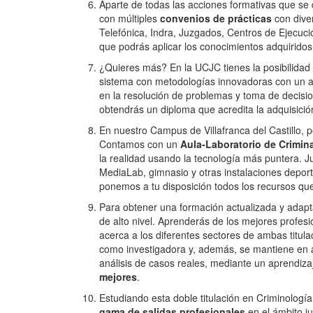
Aparte de todas las acciones formativas que se
con múltiples
convenios de prácticas
con dive
Telefónica, Indra, Juzgados, Centros de Ejecuci
que podrás aplicar los conocimientos adquiridos 
¿Quieres más? En la UCJC tienes la posibilidad
sistema con metodologías innovadoras con un 
en la resolución de problemas y toma de decisio
obtendrás un diploma que acredita la adquisici
En nuestro Campus de Villafranca del Castillo, p
Contamos con un
Aula-Laboratorio de Crimina
la realidad usando la tecnología más puntera. J
MediaLab, gimnasio y otras instalaciones deport
ponemos a tu disposición todos los recursos qu
Para obtener una formación actualizada y adapt
de alto nivel. Aprenderás de los mejores profesi
acerca a los diferentes sectores de ambas titul
como investigadora y, además, se mantiene en ac
análisis de casos reales, mediante un aprendiza
mejores
.
Estudiando esta doble titulación en Criminolo
gama de salidas profesionales
en el ámbito j