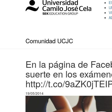
E
U
V
A
Comunidad UCJC
En la página de Fac
suerte en los exáme
http://t.co/9aZK0jTE
19/05/2014