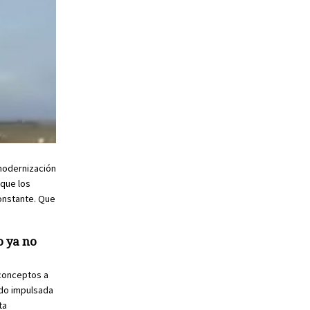
 modernización
 que los
onstante. Que
o ya no
 conceptos a
ndo impulsada
ta