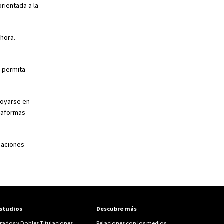
rientada a la
ahora.
e permita
poyarse en
ataformas
tuaciones
studios
Descubre más
rados y Dobles Titulaciones
Relaciones con los medios