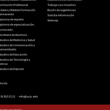
ormación Profesional
Trabaja con nosotros
ásters y Másters Formación
Buzón de sugerencias
ermanente
Solicita información
iploma de experto
Sitemap
iploma de especialización
octorado
ecretaria de Alumnos
studios de Medicina y Salud
studios de Comunicación y
umanidades
studios de Educación
studios de Tecnología y
iencia
studios de Deporte
.
91 815 31 31
·
info@ucjc.edu