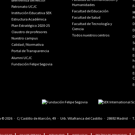
Bienvenida del Rector
Humanidades
F
Patronato UCJC
Facultad de Educación
M
Institución Educativa SEK
Facultad de Salud
P
Estructura Académica
Facultad de Tecnología y
D
Plan Estratégico 2020-25
Ciencia
D
Claustro de profesores
Todos nuestros centros
D
Nuestro campus
S
Calidad
/
Normativa
E
Portal de Transparencia
E
Alumni UCJC
h
Fundación Felipe Segovia
E
E
C
E
© 2026 · C/ Castillo de Alarcón, 49 · Urb. Villafranca del Castillo · 28692 Madrid · T