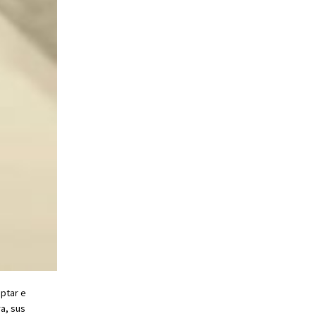
ptar e
a, sus