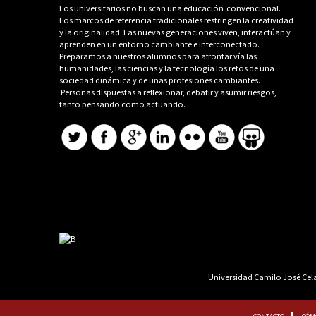
Los universitarios no buscan una educación convencional.
Los marcos de referencia tradicionales restringen la creatividad
y la originalidad. Las nuevas generaciones viven, interactúan y
aprenden en un entorno cambiante e interconectado.
Preparamos a nuestros alumnos para afrontar vía las
humanidades, las ciencias y la tecnología los retos de una
sociedad dinámica y de unas profesiones cambiantes.
Personas dispuestas a reflexionar, debatir y asumir riesgos,
tanto pensando como actuando.
Universidad Camilo José Cela 