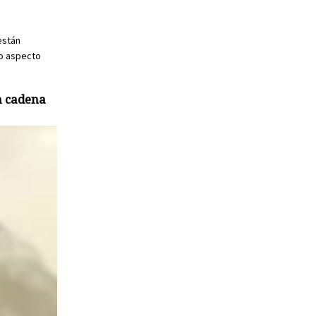
están
mo aspecto
la cadena