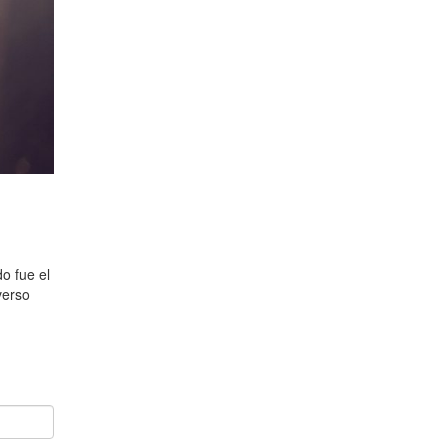
o fue el
verso