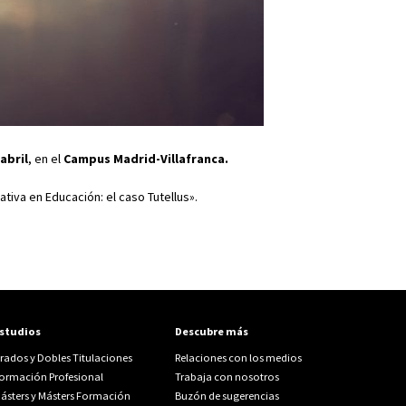
 abril
, en el
Campus Madrid-Villafranca.
tiva en Educación: el caso Tutellus».
studios
Descubre más
rados y Dobles Titulaciones
Relaciones con los medios
ormación Profesional
Trabaja con nosotros
ásters y Másters Formación
Buzón de sugerencias