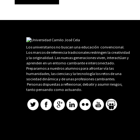
Los universitarios no buscan una educación convencional.
Los marcos de referencia tradicionales restringen la creatividad
y la originalidad. Las nuevas generaciones viven, interactúan y
aprenden en un entorno cambiante e interconectado.
Preparamos a nuestros alumnos para afrontar vía las
humanidades, las ciencias y la tecnología los retos de una
sociedad dinámica y de unas profesiones cambiantes.
Personas dispuestas a reflexionar, debatir y asumir riesgos,
tanto pensando como actuando.