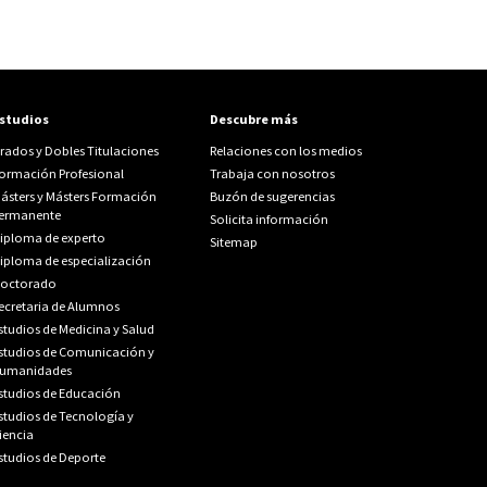
studios
Descubre más
rados y Dobles Titulaciones
Relaciones con los medios
ormación Profesional
Trabaja con nosotros
ásters y Másters Formación
Buzón de sugerencias
ermanente
Solicita información
iploma de experto
Sitemap
iploma de especialización
octorado
ecretaria de Alumnos
studios de Medicina y Salud
studios de Comunicación y
umanidades
studios de Educación
studios de Tecnología y
iencia
studios de Deporte