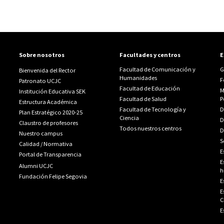
Sobre nosotros
Facultades y centros
E
Facultad de Comunicación y
G
Bienvenida del Rector
Humanidades
F
Patronato UCJC
Facultad de Educación
M
Institución Educativa SEK
Facultad de Salud
P
Estructura Académica
Facultad de Tecnología y
D
Plan Estratégico 2020-25
Ciencia
D
Claustro de profesores
Todos nuestros centros
D
Nuestro campus
S
Calidad
/
Normativa
E
Portal de Transparencia
E
Alumni UCJC
h
Fundación Felipe Segovia
E
E
C
E