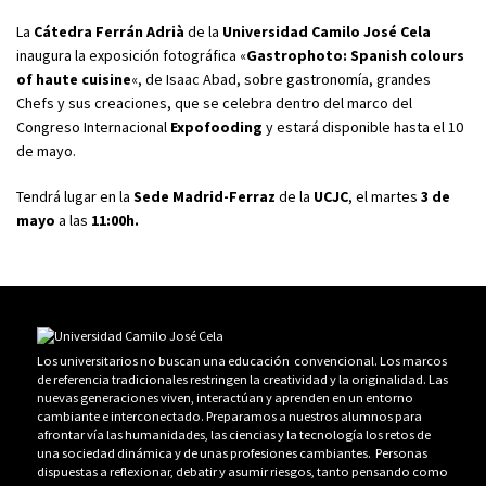
La
Cátedra Ferrán Adrià
de la
Universidad Camilo José Cela
inaugura la exposición fotográfica «
Gastrophoto: Spanish colours
of haute cuisine
«, de Isaac Abad, sobre gastronomía, grandes
Chefs y sus creaciones, que se celebra dentro del marco del
Congreso Internacional
Expofooding
y estará disponible hasta el 10
de mayo.
Tendrá lugar en la
Sede Madrid-Ferraz
de la
UCJC
, el martes
3 de
mayo
a las
11:00h.
Los universitarios no buscan una educación convencional. Los marcos
de referencia tradicionales restringen la creatividad y la originalidad. Las
nuevas generaciones viven, interactúan y aprenden en un entorno
cambiante e interconectado. Preparamos a nuestros alumnos para
afrontar vía las humanidades, las ciencias y la tecnología los retos de
una sociedad dinámica y de unas profesiones cambiantes. Personas
dispuestas a reflexionar, debatir y asumir riesgos, tanto pensando como